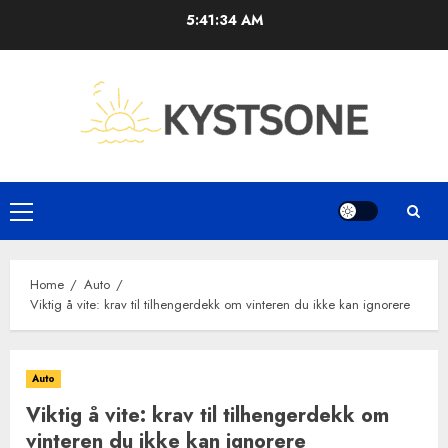
Skip
5:41:35 AM
to
content
Primary
Menu
Home
Auto
Viktig å vite: krav til tilhengerdekk om vinteren du ikke kan ignorere
Auto
Viktig å vite: krav til tilhengerdekk om
vinteren du ikke kan ignorere