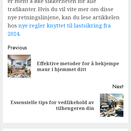
er ment å øke sikkerheten for alle
trafikanter. Hvis du vil vite mer om disse
nye retningslinjene, kan du lese artikkelen
hos
nye regler knyttet til lastsikring fra
2024
.
Continue
Previous
Reading
Effektive metoder for å bekjempe
Pre
maur i hjemmet ditt
pos
Next
Essensielle tips for vedlikehold av
Next
tilhengeren din
post: