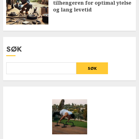
tilhengeren for optimal ytelse
og lang levetid
SØK
SØK