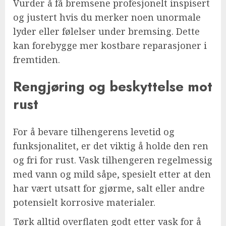
Vurder å få bremsene profesjonelt inspisert
og justert hvis du merker noen unormale
lyder eller følelser under bremsing. Dette
kan forebygge mer kostbare reparasjoner i
fremtiden.
Rengjøring og beskyttelse mot
rust
For å bevare tilhengerens levetid og
funksjonalitet, er det viktig å holde den ren
og fri for rust. Vask tilhengeren regelmessig
med vann og mild såpe, spesielt etter at den
har vært utsatt for gjørme, salt eller andre
potensielt korrosive materialer.
Tørk alltid overflaten godt etter vask for å