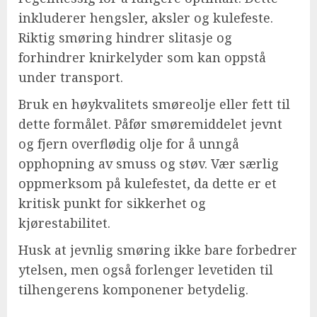
inkluderer hengsler, aksler og kulefeste.
Riktig smøring hindrer slitasje og
forhindrer knirkelyder som kan oppstå
under transport.
Bruk en høykvalitets smøreolje eller fett til
dette formålet. Påfør smøremiddelet jevnt
og fjern overflødig olje for å unngå
opphopning av smuss og støv. Vær særlig
oppmerksom på kulefestet, da dette er et
kritisk punkt for sikkerhet og
kjørestabilitet.
Husk at jevnlig smøring ikke bare forbedrer
ytelsen, men også forlenger levetiden til
tilhengerens komponener betydelig.