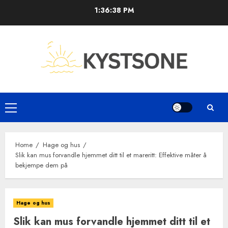
Skip
1:36:38 PM
to
content
Primary
Menu
Home
Hage og hus
Slik kan mus forvandle hjemmet ditt til et mareritt: Effektive måter å
bekjempe dem på
Hage og hus
Slik kan mus forvandle hjemmet ditt til et