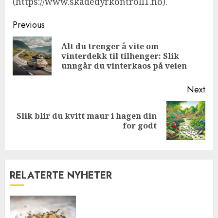
(https://www.skadedyrkontroll1.no).
Continue
Previous
Reading
Alt du trenger å vite om
Pre
vinterdekk til tilhenger: Slik
pos
unngår du vinterkaos på veien
Next
Slik blir du kvitt maur i hagen din
Next
for godt
post:
RELATERTE NYHETER