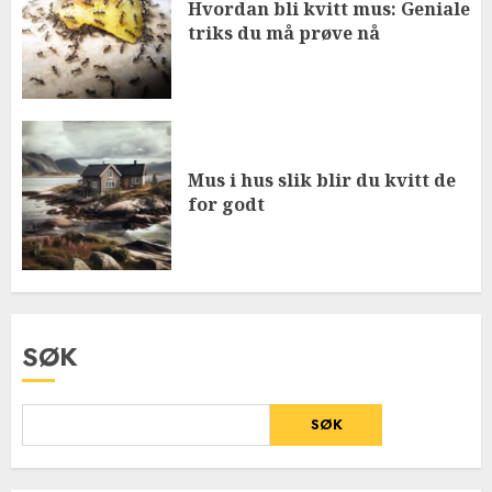
Hvordan bli kvitt mus: Geniale
triks du må prøve nå
Mus i hus slik blir du kvitt de
for godt
SØK
SØK