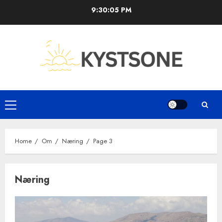
Skip
9:30:06 PM
to
content
Primary
Menu
Home
Om
Næring
Page 3
Næring