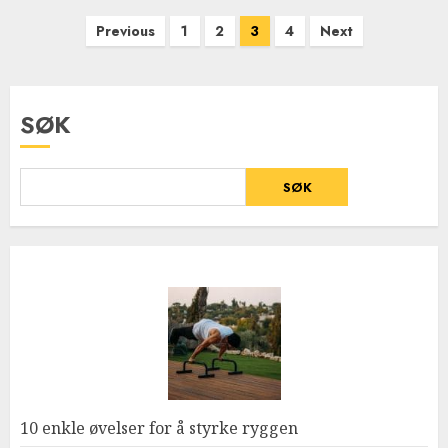
Sidepaginering
Previous
1
2
3
4
Next
SØK
SØK
10 enkle øvelser for å styrke ryggen