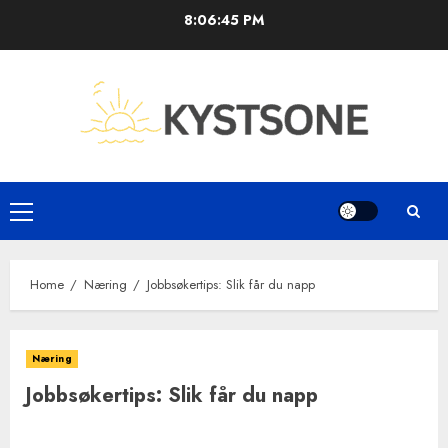
Skip
8:06:46 PM
to
content
Primary
Menu
Home
Næring
Jobbsøkertips: Slik får du napp
Næring
Jobbsøkertips: Slik får du napp