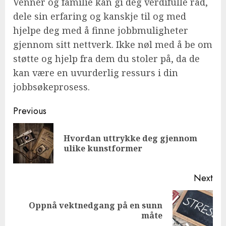
Venner og familie kan gi deg verdifulle råd,
dele sin erfaring og kanskje til og med
hjelpe deg med å finne jobbmuligheter
gjennom sitt nettverk. Ikke nøl med å be om
støtte og hjelp fra dem du stoler på, da de
kan være en uvurderlig ressurs i din
jobbsøkeprosess.
Continue
Previous
Reading
Hvordan uttrykke deg gjennom
Pre
ulike kunstformer
pos
Next
Oppnå vektnedgang på en sunn
Next
måte
post: