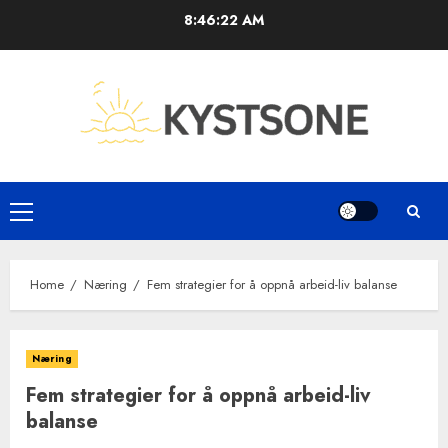
Skip
8:46:23 AM
to
content
Primary
Menu
Home
Næring
Fem strategier for å oppnå arbeid-liv balanse
Næring
Fem strategier for å oppnå arbeid-liv
balanse