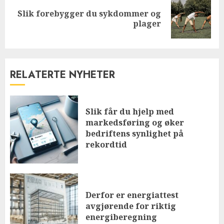
Slik forebygger du sykdommer og
Next
plager
post:
RELATERTE NYHETER
Slik får du hjelp med
markedsføring og øker
bedriftens synlighet på
rekordtid
Derfor er energiattest
avgjørende for riktig
energiberegning