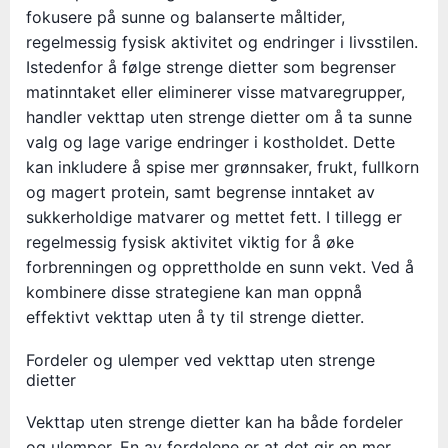
fokusere på sunne og balanserte måltider,
regelmessig fysisk aktivitet og endringer i livsstilen.
Istedenfor å følge strenge dietter som begrenser
matinntaket eller eliminerer visse matvaregrupper,
handler vekttap uten strenge dietter om å ta sunne
valg og lage varige endringer i kostholdet. Dette
kan inkludere å spise mer grønnsaker, frukt, fullkorn
og magert protein, samt begrense inntaket av
sukkerholdige matvarer og mettet fett. I tillegg er
regelmessig fysisk aktivitet viktig for å øke
forbrenningen og opprettholde en sunn vekt. Ved å
kombinere disse strategiene kan man oppnå
effektivt vekttap uten å ty til strenge dietter.
Fordeler og ulemper ved vekttap uten strenge
dietter
Vekttap uten strenge dietter kan ha både fordeler
og ulemper. En av fordelene er at det gir en mer