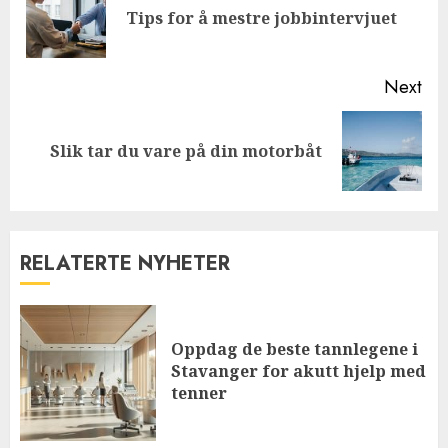
Pre
Tips for å mestre jobbintervjuet
pos
Next
Next
Slik tar du vare på din motorbåt
post:
RELATERTE NYHETER
Oppdag de beste tannlegene i
Stavanger for akutt hjelp med
tenner