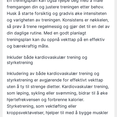
En treningsplan kan også hjelpe deg med å måle
fremgangen din og justere treningen etter behov.
Husk å starte forsiktig og gradvis øke intensiteten
og varigheten av treningen. Konsistens er nøkkelen,
så prøv å trene regelmessig og gjør det til en del av
din daglige rutine. Med en godt planlagt
treningsplan kan du oppnå vekttap på en effektiv
og bærekraftig måte.
Inkluder både kardiovaskulær trening og
styrketrening
Inkludering av både kardiovaskulær trening og
styrketrening er avgjørende for effektivt vekttap
uten å ty til strenge dietter. Kardiovaskulær trening,
som løping, sykling eller svømming, bidrar til å øke
hjertefrekvensen og forbrenne kalorier.
Styrketrening, som vektløfting eller
kroppsvektøvelser, hjelper til med å bygge muskler