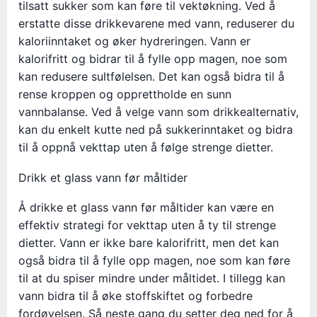
tilsatt sukker som kan føre til vektøkning. Ved å
erstatte disse drikkevarene med vann, reduserer du
kaloriinntaket og øker hydreringen. Vann er
kalorifritt og bidrar til å fylle opp magen, noe som
kan redusere sultfølelsen. Det kan også bidra til å
rense kroppen og opprettholde en sunn
vannbalanse. Ved å velge vann som drikkealternativ,
kan du enkelt kutte ned på sukkerinntaket og bidra
til å oppnå vekttap uten å følge strenge dietter.
Drikk et glass vann før måltider
Å drikke et glass vann før måltider kan være en
effektiv strategi for vekttap uten å ty til strenge
dietter. Vann er ikke bare kalorifritt, men det kan
også bidra til å fylle opp magen, noe som kan føre
til at du spiser mindre under måltidet. I tillegg kan
vann bidra til å øke stoffskiftet og forbedre
fordøyelsen. Så neste gang du setter deg ned for å