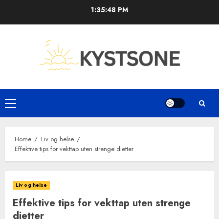
Skip
1:35:49 PM
to
content
Primary
Menu
Home
Liv og helse
Effektive tips for vekttap uten strenge dietter
Liv og helse
Effektive tips for vekttap uten strenge
dietter