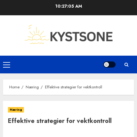
Skip
10:27:06 AM
to
content
Primary
Menu
Home
Næring
Effektive strategier for vektkontroll
Næring
Effektive strategier for vektkontroll