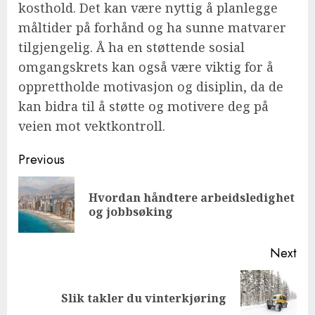
kosthold. Det kan være nyttig å planlegge
måltider på forhånd og ha sunne matvarer
tilgjengelig. Å ha en støttende sosial
omgangskrets kan også være viktig for å
opprettholde motivasjon og disiplin, da de
kan bidra til å støtte og motivere deg på
veien mot vektkontroll.
Continue
Previous
Reading
Hvordan håndtere arbeidsledighet
Pre
og jobbsøking
pos
Next
Next
Slik takler du vinterkjøring
post: