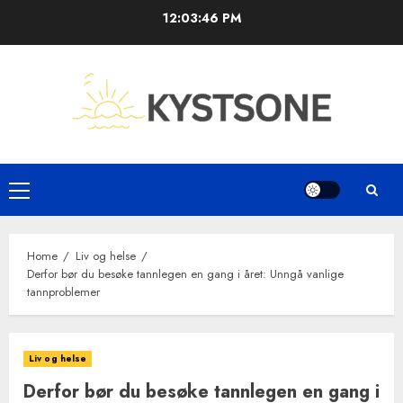
Skip
12:03:46 PM
to
content
Primary
Menu
Home
Liv og helse
Derfor bør du besøke tannlegen en gang i året: Unngå vanlige
tannproblemer
Liv og helse
Derfor bør du besøke tannlegen en gang i