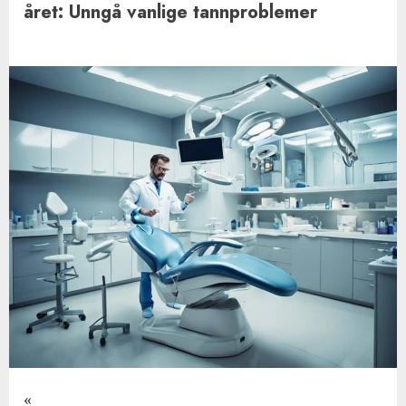
året: Unngå vanlige tannproblemer
«