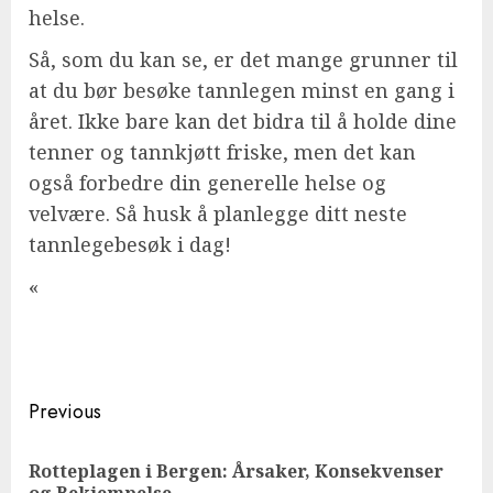
helse.
Så, som du kan se, er det mange grunner til
at du bør besøke tannlegen minst en gang i
året. Ikke bare kan det bidra til å holde dine
tenner og tannkjøtt friske, men det kan
også forbedre din generelle helse og
velvære. Så husk å planlegge ditt neste
tannlegebesøk i dag!
«
Continue
Previous
Reading
Rotteplagen i Bergen: Årsaker, Konsekvenser
Pre
og Bekjempelse