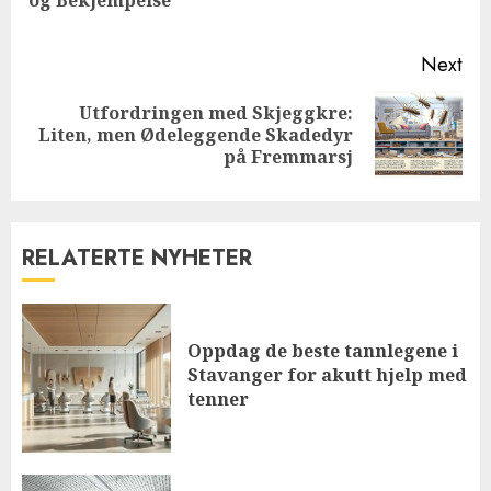
pos
Next
Utfordringen med Skjeggkre:
Next
Liten, men Ødeleggende Skadedyr
post:
på Fremmarsj
RELATERTE NYHETER
Oppdag de beste tannlegene i
Stavanger for akutt hjelp med
tenner